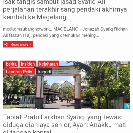
Isak tangis sambut jasad Syafiq Ali:
perjalanan terakhir sang pendaki akhirnya
kembali ke Magelang
medkomsubangnetwork,, MAGELANG - Jenazah Syafiq Ridhan
Ali Razan (18), pendaki yang ditemukan mening...
Read more »
berita
insiden
kejahatan
Laporan Polisi
tragedi
Tabiat Pratu Farkhan Syauqi yang tewas
diduga dianiaya senior, Ayah: Anakku mati
di tangan kopral