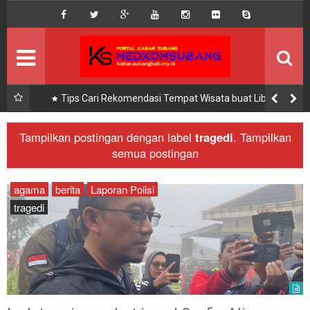
DISCLAIMER
MEGA MENU
INFO KEGIATAN
ar
Tips Cari Rekomendasi Tempat Wisata buat Liburan
Lebaran via Google Maps
SEKILAS INFO
Tampilkan postingan dengan label
tragedi
.
Tampilkan
semua postingan
KOMUNITAS
agama
berita
Laporan Polisi
tragedi