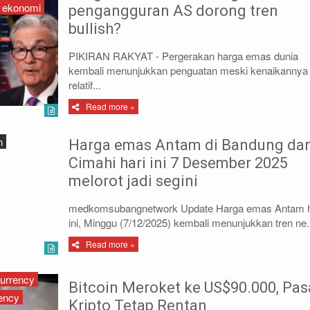
ekonomi
pengangguran AS dorong tren
bullish?
PIKIRAN RAKYAT - Pergerakan harga emas dunia
kembali menunjukkan penguatan meski kenaikannya
relatif...
Read more »
n
Harga emas Antam di Bandung da
Cimahi hari ini 7 Desember 2025
melorot jadi segini
medkomsubangnetwork Update Harga emas Antam h
ini, Minggu (7/12/2025) kembali menunjukkan tren ne.
Read more »
urrency
Bitcoin Meroket ke US$90.000, Pas
ency
Kripto Tetap Rentan