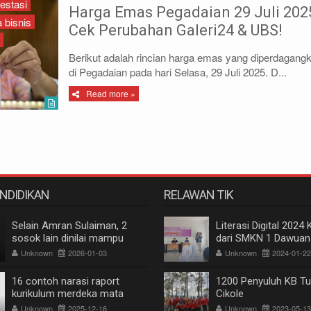
estasi
Harga Emas Pegadaian 29 Juli 202
 bisnis
Cek Perubahan Galeri24 & UBS!
Berikut adalah rincian harga emas yang diperdagang
di Pegadaian pada hari Selasa, 29 Juli 2025. D...
Read more »
ENDIDIKAN
RELAWAN TIK
Selain Amran Sulaiman, 2
Literasi Digital 2024 
sosok lain dinilai mampu
dari SMKN 1 Dawuan
pimpin IKA Unhas, alumnus
Unknown
2026-01-03
Unknown
2024-01-22
pertanian dan kehutanan
16 contoh narasi raport
1200 Penyuluh KB Tu
kurikulum merdeka mata
Cikole
pelajaran bahasa Inggris
Unknown
2025-12-16
Unknown
2023-05-13