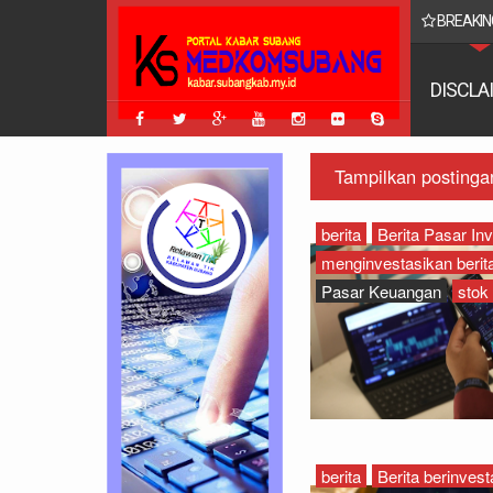
BREAKIN
i Rugikan BT Rp 24 Miliar
DISCLA
Tampilkan postinga
berita
Berita Pasar Inv
menginvestasikan berita
Pasar Keuangan
stok
berita
Berita berinvest