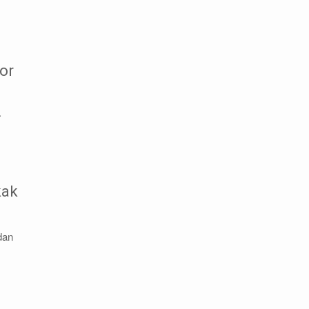
or
.
kak
dan