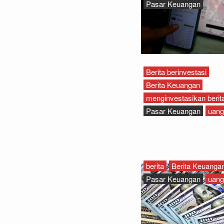
Pasar Keuangan
Berita berinvestasi
Berita Keuangan
menginvestasikan berita
Pasar Keuangan
uang
berita
Berita Keuanga
Pasar Keuangan
uang