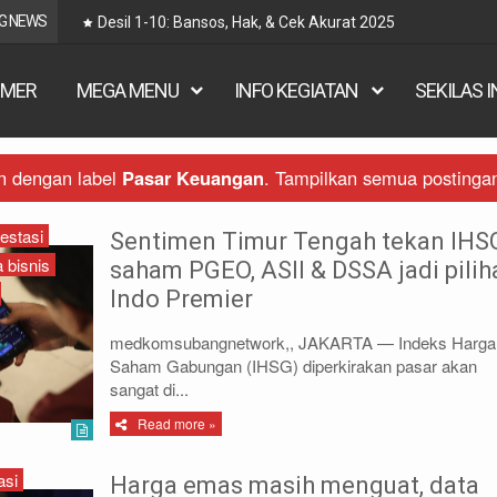
G NEWS
Desil 1-10: Bansos, Hak, & Cek Akurat 2025
IMER
MEGA MENU
INFO KEGIATAN
SEKILAS 
n dengan label
Pasar Keuangan
.
Tampilkan semua postinga
estasi
Sentimen Timur Tengah tekan IHS
 bisnis
saham PGEO, ASII & DSSA jadi pilih
Indo Premier
medkomsubangnetwork,, JAKARTA — Indeks Harga
Saham Gabungan (IHSG) diperkirakan pasar akan
sangat di...
Read more »
asi
Harga emas masih menguat, data