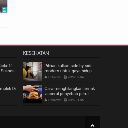
Unknown
2026-06-03
Unknown
KESEHATAN
Kickoff
Pilihan kulkas side by side
 Sukses
modern untuk gaya hidup
keluarga masa kini
Unknown
2026-02-04
mplek Di
Cara menghilangkan lemak
visceral penyebab perut
buncit, singkirkan 4 kebiasaan
Unknown
2026-01-05
ini