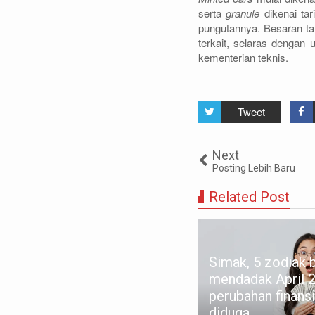
serta
granule
dikenai tar
pungutannya. Besaran ta
terkait, selaras denga
kementerian teknis.
Tweet
Next
Posting Lebih Baru
Related Post
ngenal fenomena AI
ychosis: Bagaimana obrolan
Simak, 5 zodiak 
ngan chatbot bisa
mendadak April 2
mengaruhi pikiran dan
perubahan finansi
sehatan mental
diduga