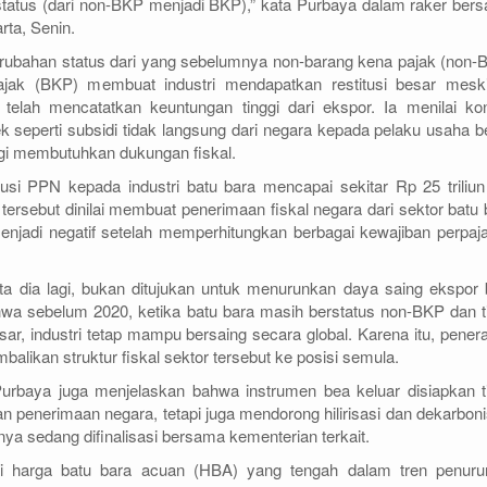
tatus (dari non-BKP menjadi BKP),” kata Purbaya dalam raker ber
rta, Senin.
ubahan status dari yang sebelumnya non-barang kena pajak (non-
jak (BKP) membuat industri mendapatkan restitusi besar mesk
elah mencatatkan keuntungan tinggi dari ekspor. Ia menilai kon
k seperti subsidi tidak langsung dari negara kepada pelaku usaha b
agi membutuhkan dukungan fiskal.
usi PPN kepada industri batu bara mencapai sekitar Rp 25 triliun
 tersebut dinilai membuat penerimaan fiskal negara dari sektor batu 
njadi negatif setelah memperhitungkan berbagai kewajiban perpaj
ata dia lagi, bukan ditujukan untuk menurunkan daya saing ekspor 
hwa sebelum 2020, ketika batu bara masih berstatus non-BKP dan t
sar, industri tetap mampu bersaing secara global. Karena itu, pener
alikan struktur fiskal sektor tersebut ke posisi semula.
rbaya juga menjelaskan bahwa instrumen bea keluar disiapkan t
 penerimaan negara, tetapi juga mendorong hilirisasi dan dekarboni
ya sedang difinalisasi bersama kementerian terkait.
i harga batu bara acuan (HBA) yang tengah dalam tren penuru