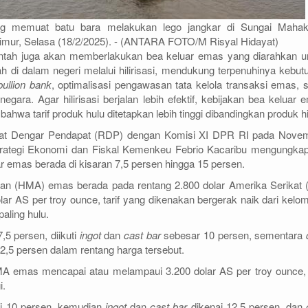
ng memuat batu bara melakukan lego jangkar di Sungai Maha
imur, Selasa (18/2/2025). - (ANTARA FOTO/M Risyal Hidayat)
intah juga akan memberlakukan bea keluar emas yang diarahkan u
h di dalam negeri melalui hilirisasi, mendukung terpenuhinya kebut
bullion bank
, optimalisasi pengawasan tata kelola transaksi emas, s
egara. Agar hilirisasi berjalan lebih efektif, kebijakan bea keluar 
ahwa tarif produk hulu ditetapkan lebih tinggi dibandingkan produk hil
at Dengar Pendapat (RDP) dengan Komisi XI DPR RI pada Nove
 Strategi Ekonomi dan Fiskal Kemenkeu Febrio Kacaribu mengungka
 emas berada di kisaran 7,5 persen hingga 15 persen.
uan (HMA) emas berada pada rentang 2.800 dolar Amerika Serikat 
lar AS per troy ounce, tarif yang dikenakan bergerak naik dari kelo
paling hulu.
7,5 persen, diikuti
ingot
dan
cast bar
sebesar 10 persen, sementara
 12,5 persen dalam rentang harga tersebut.
MA emas mencapai atau melampaui 3.200 dolar AS per troy ounce, t
i.
i 10 persen, kemudian
ingot
dan
cast bar
dikenai 12,5 persen, dan