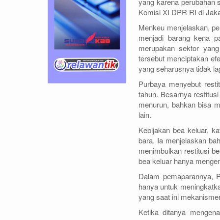
yang karena perubahan s
Komisi XI DPR RI di Jaka
Menkeu menjelaskan, per
menjadi barang kena pa
merupakan sektor yang t
tersebut menciptakan efe
yang seharusnya tidak l
Purbaya menyebut restit
tahun. Besarnya restitusi
menurun, bahkan bisa me
lain.
Kebijakan bea keluar, k
bara. Ia menjelaskan ba
menimbulkan restitusi be
bea keluar hanya mengemb
Dalam pemaparannya, Pu
hanya untuk meningkatkan
yang saat ini mekanismen
Ketika ditanya mengena