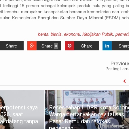
if tertinggi 15 persen sebagai kelompok produk hulu yang paling b
rif tersebut merupakan kesepakatan bersama kementerian dan lem
n usulan Kementerian Energi dan Sumber Daya Mineral (ESDM) seb
berita
,
bisnis
,
ekonomi
,
Kebijakan Publik
,
pemeri
Share
Share
Share
Shar
0
Previou
Posting Lam
berpotensi kaya
Reses tahap II DPR Kota Soron
026, saat
Warga pertanyakan revitalisasi
al datang tanpa
Pasar Remu dan relokasi
pedagang