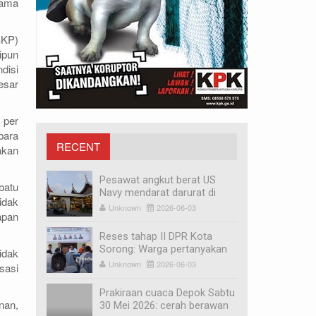
sama
BKP)
ipun
disi
esar
 per
bara
RECENT
akan
MEDIA
Pesawat angkut berat US
batu
Navy mendarat darurat di
idak
Bandara Minangkabau,
Unknown
2026-06-03
apan
penyebabnya mesin mati
Reses tahap II DPR Kota
Sorong: Warga pertanyakan
idak
revitalisasi Pasar Remu dan
Unknown
2026-06-03
sasi
relokasi pedagang
Prakiraan cuaca Depok Sabtu
nan,
30 Mei 2026: cerah berawan