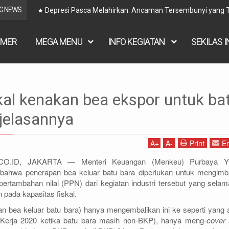
G NEWS
Depresi Pasca Melahirkan: Ancaman Tersembunyi yang Terlu
IMER
MEGA MENU
INFO KEGIATAN
SEKILAS 
bijakan Publik
pemerintah
al kenakan bea ekspor untuk ba
spor untuk batu bara, ini penjelasannya
njelasannya
A
+
A
-
Print
Em
.CO.ID, JAKARTA — Menteri Keuangan (Menkeu) Purbaya Y
hwa penerapan bea keluar batu bara diperlukan untuk mengimb
 pertambahan nilai (PPN) dari kegiatan industri tersebut yang selama
 pada kapasitas fiskal.
pan bea keluar batu bara) hanya mengembalikan ini ke seperti yang 
 Kerja 2020 ketika batu bara masih non-BKP), hanya meng-
cover 