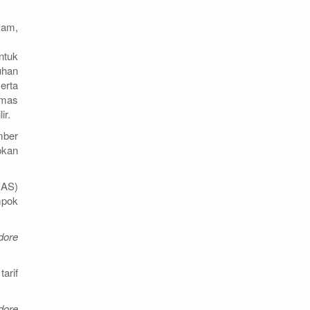
kam,
ntuk
uhan
erta
emas
ir.
mber
pkan
(AS)
mpok
dore
arif
dore