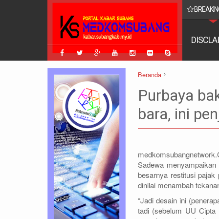
BREAKIN
lland Taylor, Penasihat Khusus Yahya Cholil Staquf
DISCLA
Beranda
berita
bisnis
ekonomi
Ke
Purbaya bak
Purbaya bakal kenakan bea ek
bara, ini pe
medkomsubangnetwork
Sadewa menyampaikan ba
besarnya restitusi pajak
dinilai menambah tekanan
“Jadi desain ini (penera
tadi (sebelum UU Cipta