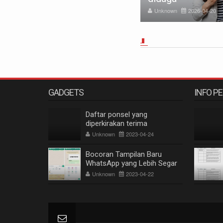
nknown
2026-01-13
Unknown
2026-04-20
GADGETS
INFO P
Daftar ponsel yang
diperkirakan terima
pembaruan Android 14
Unknown
2023-04-24
Bocoran Tampilan Baru
WhatsApp yang Lebih Segar
Unknown
2023-04-22