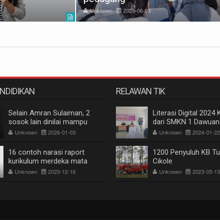
Unknown
2026-06-03
ENDIDIKAN
RELAWAN TIK
Selain Amran Sulaiman, 2
Literasi Digital 2024 
sosok lain dinilai mampu
dari SMKN 1 Dawuan
pimpin IKA Unhas, alumnus
Unknown
2026-01-03
Unknown
2024-01-22
pertanian dan kehutanan
16 contoh narasi raport
1200 Penyuluh KB Tu
kurikulum merdeka mata
Cikole
pelajaran bahasa Inggris
Unknown
2025-12-16
Unknown
2023-05-13
untuk siswa SMP dan SMA