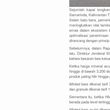
Sejumlah kapal tongka
Samarinda, Kalimantan T
Selain batu bara, pemer
meningkatkan nilai tamba
emas dalam ekosistem
optimalisasi penerimaan n
dirancang dengan prinsip b
Sebelumnya, dalam Rap
lalu, Direktur Jenderal
bahwa besaran bea keluar
Ketika harga mineral ac
hingga di bawah 3.200 do
produk paling hilir hingga 
Minted bars
dikenai tarif 
dan
granule
dikenai tarif
Sementara itu, ketika H
berada pada level tertingg
Minted bars
mulai dikena