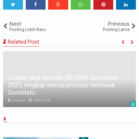
Tweet
Share
Share
Share
Share
Share
0
Next
Previous
Posting Lebih Baru
Posting Lama
Related Post
Jadwal libur sekolah SD-SMA Desember
2025, lengkap semua provinsi termasuk
Gorontalo
Unknown
2025-12-08