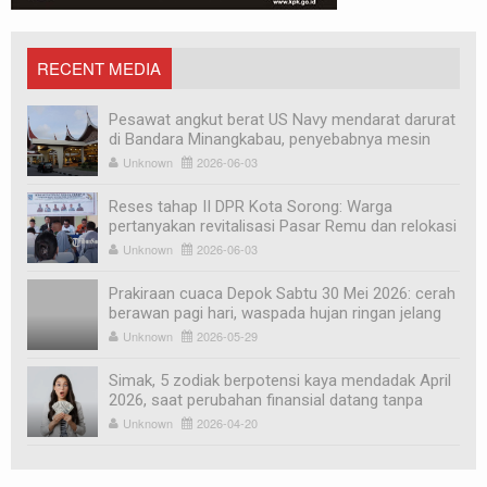
RECENT MEDIA
Pesawat angkut berat US Navy mendarat darurat
di Bandara Minangkabau, penyebabnya mesin
mati
Unknown
2026-06-03
Reses tahap II DPR Kota Sorong: Warga
pertanyakan revitalisasi Pasar Remu dan relokasi
pedagang
Unknown
2026-06-03
Prakiraan cuaca Depok Sabtu 30 Mei 2026: cerah
berawan pagi hari, waspada hujan ringan jelang
sore
Unknown
2026-05-29
Simak, 5 zodiak berpotensi kaya mendadak April
2026, saat perubahan finansial datang tanpa
diduga
Unknown
2026-04-20