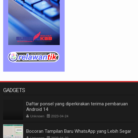
GADGETS
Daftar ponsel yang diperkirakan terima pembaruan
Android 14
Unknown
2023-04-24
Bocoran Tampilan Baru WhatsApp yang Lebih Segar
Unknown
2023-04-22