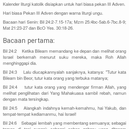
Kalender liturgi katolik disiapkan untuk hari biasa pekan III Adven.
Hari biasa Pekan III Adven dengan warna liturgi ungu.
Bacaan hari Senin: Bil 24:2-7.15-17a; Mzm 25:4bc-5ab.6-7bc.8-9;
Mat 21:23-27 dan BcO Yes. 30:18-26.
Bacaan pertama:
Bil 24:2 Ketika Bileam memandang ke depan dan melihat orang
Israel berkemah menurut suku mereka, maka Roh Allah
menghinggapi dia.
Bil 24:3 Lalu diucapkannyalah sanjaknya, katanya: "Tutur kata
Bileam bin Beor, tutur kata orang yang terbuka matanya;
Bil 24:4 tutur kata orang yang mendengar firman Allah, yang
melihat penglihatan dari Yang Mahakuasa sambil rebah, namun
dengan mata tersingkap.
Bil 24:5 Alangkah indahnya kemah-kemahmu, hai Yakub, dan
tempat-tempat kediamanmu, hai Israel!
Bil 24:6 Sebagai lembah yang membentang semuanya; sebagai
taman di tepi sungai; sebagai pohon gaharu yang ditanam