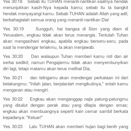
Yes 30:18 Sebab itu TUHAN menanti-nantikan saatnya hendak
menunjukkan kasih-Nya kepada kamu; sebab itu Ia bangkit
hendak menyayangi kamu. Sebab TUHAN adalah Allah yang adil;
berbahagialah semua orang yang menanti-nantikan Dia!
Yes 30:19 Sungguh, hai bangsa di Sion yang diam di
Yerusalem, engkau tidak akan terus menangis. Tentulah Tuhan
akan mengasihani engkau, apabila engkau berseru-seru; pada
saat Ia mendengar teriakmu, Ia akan menjawab.
Yes 30:20 Dan walaupun Tuhan memberi kamu roti dan air
serba sedikit, namun Pengajarmu tidak akan menyembunyikan
diri lagi, tetapi matamu akan terus melihat Dia,
Yes 30:21 dan telingamu akan mendengar perkataan ini dari
belakangmu: "Inilah jalan, berjalanlah mengikutinya," entah kamu
menganan atau mengiri.
Yes 30:22 Engkau akan menganggap najis patung-patungmu
yang disalut dengan perak atau yang dilapis dengan emas;
engkau akan membuangnya seperti kain cemar sambil berkata
kepadanya: "Keluar!"
Yes 30:23 Lalu TUHAN akan memberi hujan bagi benih yang