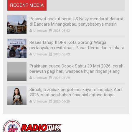
RECENT MEDIA
Pesawat angkut berat US Navy mendarat darurat
di Bandara Minangkabau, penyebabnya mesin
mati
Unknown
2026-06-03
Reses tahap II DPR Kota Sorong: Warga
pertanyakan revitalisasi Pasar Remu dan relokasi
pedagang
Unknown
2026-06-03
Prakiraan cuaca Depok Sabtu 30 Mei 2026: cerah
berawan pagi hari, waspada hujan ringan jelang
sore
Unknown
2026-05-29
Simak, 5 zodiak berpotensi kaya mendadak April
2026, saat perubahan finansial datang tanpa
diduga
Unknown
2026-04-20