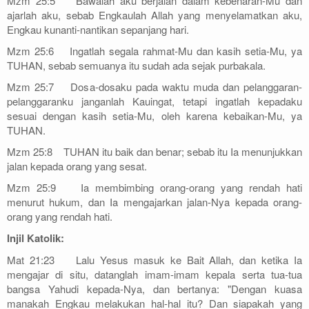
Mzm 25:5 Bawalah aku berjalan dalam kebenaran-Mu dan
ajarlah aku, sebab Engkaulah Allah yang menyelamatkan aku,
Engkau kunanti-nantikan sepanjang hari.
Mzm 25:6 Ingatlah segala rahmat-Mu dan kasih setia-Mu, ya
TUHAN, sebab semuanya itu sudah ada sejak purbakala.
Mzm 25:7 Dosa-dosaku pada waktu muda dan pelanggaran-
pelanggaranku janganlah Kauingat, tetapi ingatlah kepadaku
sesuai dengan kasih setia-Mu, oleh karena kebaikan-Mu, ya
TUHAN.
Mzm 25:8 TUHAN itu baik dan benar; sebab itu Ia menunjukkan
jalan kepada orang yang sesat.
Mzm 25:9 Ia membimbing orang-orang yang rendah hati
menurut hukum, dan Ia mengajarkan jalan-Nya kepada orang-
orang yang rendah hati.
Injil Katolik:
Mat 21:23 Lalu Yesus masuk ke Bait Allah, dan ketika Ia
mengajar di situ, datanglah imam-imam kepala serta tua-tua
bangsa Yahudi kepada-Nya, dan bertanya: "Dengan kuasa
manakah Engkau melakukan hal-hal itu? Dan siapakah yang