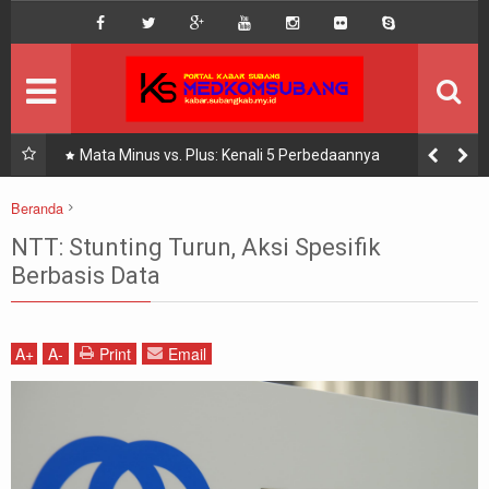
DISCLAIMER
MEGA MENU
INFO KEGIATAN
nggi
Mata Minus vs. Plus: Kenali 5 Perbedaannya
SEKILAS INFO
Beranda
berita
kesehatan masyarakat
pemerintah
pendidikan
KOMUNITAS
NTT: Stunting Turun, Aksi Spesifik
peraturan Pemerintah
NTT: Stunting Turun, Aksi Spesifik Berbasis Data
Berbasis Data
A
+
A
-
Print
Email