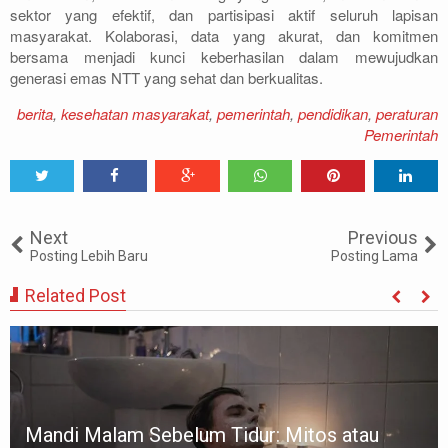
sektor yang efektif, dan partisipasi aktif seluruh lapisan
masyarakat. Kolaborasi, data yang akurat, dan komitmen
bersama menjadi kunci keberhasilan dalam mewujudkan
generasi emas NTT yang sehat dan berkualitas.
berita
,
kesehatan masyarakat
,
pemerintah
,
pendidikan
,
peraturan
Pemerintah
Tweet
Share
Share
Share
Share
Share
0
Next
Previous
Posting Lebih Baru
Posting Lama
Related Post
Mandi Malam Sebelum Tidur: Mitos atau