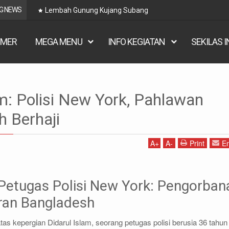
G NEWS
Lembah Gunung Kujang Subang
IMER
MEGA MENU
INFO KEGIATAN
SEKILAS 
isi dan Penegakan Hukum
politik
Politik dan Hukum
am: Polisi New York, Pahlawan
rk, Pahlawan Masjid, Telah Berhaji
h Berhaji
A
+
A
-
Print
Em
 Petugas Polisi New York: Pengorban
ran Bangladesh
as kepergian Didarul Islam, seorang petugas polisi berusia 36 tahun