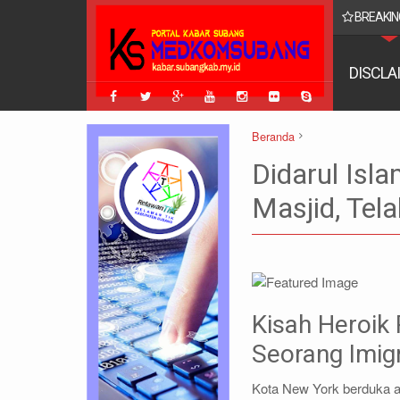
BREAKIN
DISCLA
Beranda
berita
Laporan Polisi
Pol
Didarul Isl
Didarul Islam: Polisi New Yo
Masjid, Tela
Kisah Heroik
Seorang Imig
Kota New York berduka at