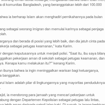
 di komunitas Bangladesh, yang beranggotakan lebih dari 100.000
wa ia berharap Islam akan menghadiri pernikahannya pada bulan
ang sebagai seorang imigran dan memulai karirnya sebagai penjaga
olah.
arganya dan berada di posisi yang lebih baik, dan dia jatuh cinta pada
kerja sebagai petugas keamanan," kata Karim.
 dengan keputusannya untuk menjadi polisi. "Saat itu, ibu saya bilan
galkan pekerjaan aman di sekolah sebagai petugas keamanan, dan
haya. Kenapa kamu melakukan itu?'" kenang Karim.
 ibunya bahwa ia ingin meninggalkan warisan bagi keluarganya,
ka banggakan.
rul Islam adalah pilar di lingkungannya yang mayoritas penduduknya
.
sjid, ia mendorong para jamaah yang mencari pekerjaan untuk
ung dengan Departemen Kepolisian sebagai petugas lalu lintas,
 lebih aman daripada patroli jalan kaki. Di rumah, ia jarang berbica