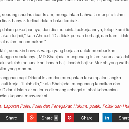
 seorang saudara ipar Islam, mengatakan bahwa ia mengira Islam
n tidak banyak terlibat dalam baku tembak.
g dalam pekerjaannya, dan dia mencintai pekerjaannya, tetapi kami ti
akan terjadi," kata Ahmed. "Dia tidak pernah berbagi, dan kami tidak
libat dalam penembakan."
akhir, semakin banyak warga yang berjalan untuk memberikan
Tetangga sebelahnya, MD Shahjada, mengenang Islam karena sajada
lalu setelah menunaikan ibadah haji, ibadah haji ke Mekah yang wajib
uslim yang mampu.
kebanggaan bagi Didarul Islam dan merupakan kesempatan langka
cuti kerja. "Itulah dia," kata Shahjada, mengenang kebaikan dan
 Didarul Islam akan terus dikenang sebagai simbol keberanian,
bdian kepada masyarakat.
a
,
Laporan Polisi
,
Polisi dan Penegakan Hukum
,
politik
,
Politik dan H
Share
Share
Share
Shar
0