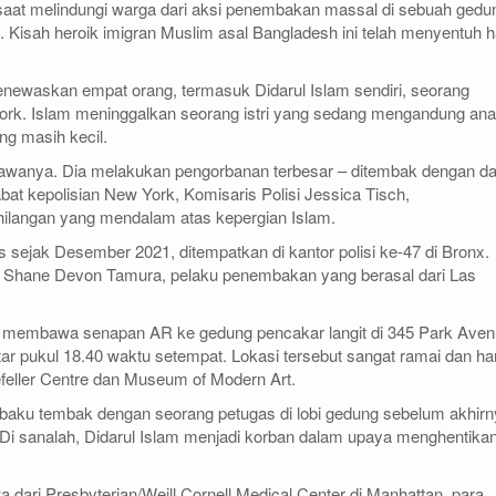
saat melindungi warga dari aksi penembakan massal di sebuah gedu
. Kisah heroik imigran Muslim asal Bangladesh ini telah menyentuh h
menewaskan empat orang, termasuk Didarul Islam sendiri, seorang
York. Islam meninggalkan seorang istri yang sedang mengandung an
ang masih kecil.
awanya. Dia melakukan pengorbanan terbesar – ditembak dengan d
abat kepolisian New York, Komisaris Polisi Jessica Tisch,
langan yang mendalam atas kepergian Islam.
s sejak Desember 2021, ditempatkan di kantor polisi ke-47 di Bronx.
 Shane Devon Tamura, pelaku penembakan yang berasal dari Las
 membawa senapan AR ke gedung pencakar langit di 345 Park Aven
ar pukul 18.40 waktu setempat. Lokasi tersebut sangat ramai dan h
feller Centre dan Museum of Modern Art.
 baku tembak dengan seorang petugas di lobi gedung sebelum akhir
3. Di sanalah, Didarul Islam menjadi korban dalam upaya menghentika
 dari Presbyterian/Weill Cornell Medical Center di Manhattan, para