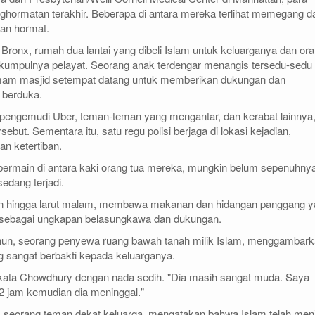
hormatan terakhir. Beberapa di antara mereka terlihat memegang d
dan hormat.
Bronx, rumah dua lantai yang dibeli Islam untuk keluarganya dan or
rkumpulnya pelayat. Seorang anak terdengar menangis tersedu-sedu 
mam masjid setempat datang untuk memberikan dukungan dan
 berduka.
pengemudi Uber, teman-teman yang mengantar, dan kerabat lainnya
ebut. Sementara itu, satu regu polisi berjaga di lokasi kejadian,
n ketertiban.
 bermain di antara kaki orang tua mereka, mungkin belum sepenuhny
edang terjadi.
gan hingga larut malam, membawa makanan dan hidangan panggang 
l sebagai ungkapan belasungkawa dan dukungan.
hun, seorang penyewa ruang bawah tanah milik Islam, menggambar
 sangat berbakti kepada keluarganya.
" kata Chowdhury dengan nada sedih. "Dia masih sangat muda. Saya
12 jam kemudian dia meninggal."
, seorang teman dekat keluarga, mengatakan bahwa Islam telah men