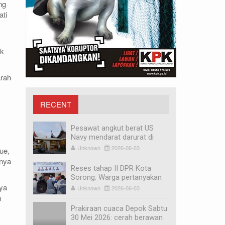
ng
ati
ak
arah
RECENT
MEDIA
Pesawat angkut berat US
Navy mendarat darurat di
Bandara Minangkabau,
Unknown
2026-06-03
ue,
penyebabnya mesin mati
anya
Reses tahap II DPR Kota
Sorong: Warga pertanyakan
nya
revitalisasi Pasar Remu dan
Unknown
2026-06-03
relokasi pedagang
n
Prakiraan cuaca Depok Sabtu
30 Mei 2026: cerah berawan