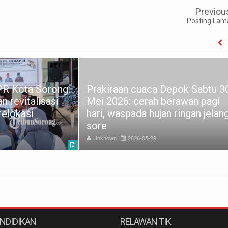
Previou
Posting Lam
PR Kota Sorong:
Prakiraan cuaca Depok Sabtu 3
 revitalisasi
Mei 2026: cerah berawan pagi
elokasi
hari, waspada hujan ringan jelan
sore
Unknown
2026-05-29
ENDIDIKAN
RELAWAN TIK