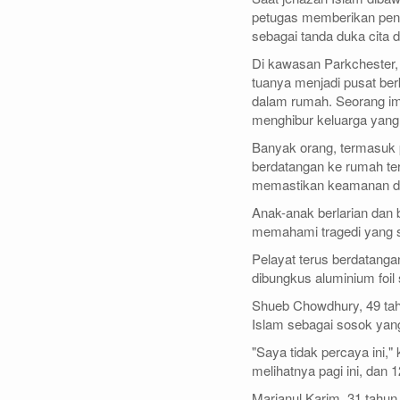
petugas memberikan peng
sebagai tanda duka cita 
Di kawasan Parkchester, 
tuanya menjadi pusat be
dalam rumah. Seorang i
menghibur keluarga yang
Banyak orang, termasuk 
berdatangan ke rumah ters
memastikan keamanan da
Anak-anak berlarian dan
memahami tragedi yang s
Pelayat terus berdatan
dibungkus aluminium foi
Shueb Chowdhury, 49 ta
Islam sebagai sosok yang
"Saya tidak percaya ini,
melihatnya pagi ini, dan 
Marjanul Karim, 31 tahun