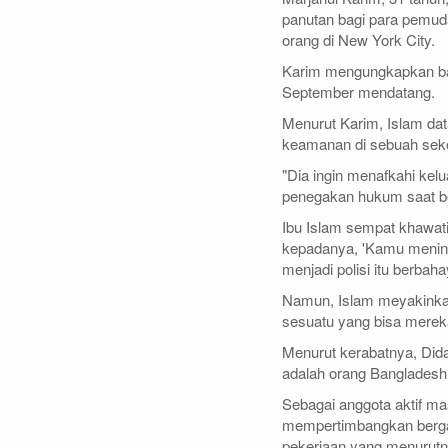
panutan bagi para pemuda
orang di New York City.
Karim mengungkapkan bah
September mendatang.
Menurut Karim, Islam dat
keamanan di sebuah sek
"Dia ingin menafkahi kelu
penegakan hukum saat be
Ibu Islam sempat khawatir
kepadanya, 'Kamu mening
menjadi polisi itu berba
Namun, Islam meyakinkan
sesuatu yang bisa mere
Menurut kerabatnya, Dida
adalah orang Bangladesh
Sebagai anggota aktif ma
mempertimbangkan bergab
pekerjaan yang menurutnya