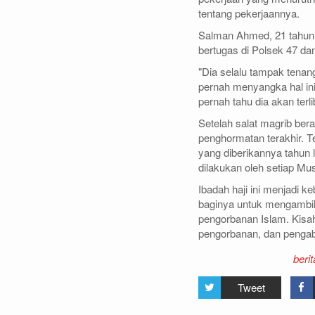
tentang pekerjaannya.
Salman Ahmed, 21 tahun,
bertugas di Polsek 47 da
"Dia selalu tampak tenan
pernah menyangka hal ini 
pernah tahu dia akan ter
Setelah salat magrib ber
penghormatan terakhir. 
yang diberikannya tahun 
dilakukan oleh setiap M
Ibadah haji ini menjadi 
baginya untuk mengambil 
pengorbanan Islam. Kisah
pengorbanan, dan penga
berit
Tweet