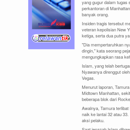
yang gugur dalam tugas 
perkantoran di Manhattan
banyak orang.
Insiden tragis tersebut 
veteran kepolisian New 
ketiga, serta dua putra y
"Dia mempertaruhkan ny
dingin," kata seorang pej
mengungkapkan rasa kehi
Islam, yang telah bertuga
Nyawanya direnggut oleh
Vegas.
Menurut laporan, Tamura
Midtown Manhattan, sekit
beberapa blok dari Rocke
Awalnya, Tamura terlibat
naik ke lantai 32 atau 3
aksi pelaku.
Saat jenazah Islam dibawa