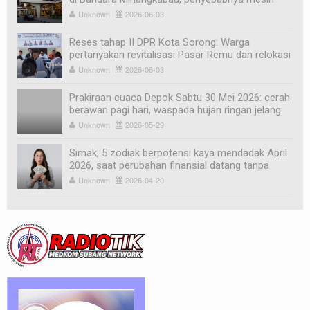
mati
Unknown
2026-06-03
Reses tahap II DPR Kota Sorong: Warga
pertanyakan revitalisasi Pasar Remu dan relokasi
pedagang
Unknown
2026-06-03
Prakiraan cuaca Depok Sabtu 30 Mei 2026: cerah
berawan pagi hari, waspada hujan ringan jelang
sore
Unknown
2026-05-29
Simak, 5 zodiak berpotensi kaya mendadak April
2026, saat perubahan finansial datang tanpa
diduga
Unknown
2026-04-20