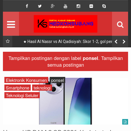
DISCLAIMER
MEGA MENU
INFO KEGIATAN
ak
Hasil Al Nassr vs Al Qadisiyah: Skor 1-2, gol penalti
Cristiano Ronaldo diejek striker timnas Italia
SEKILAS INFO
Tampilkan postingan dengan label
ponsel
.
Tampilkan
semua postingan
KOMUNITAS
Elektronik Konsumen
ponsel
Smartphone
teknologi
Teknologi Seluler