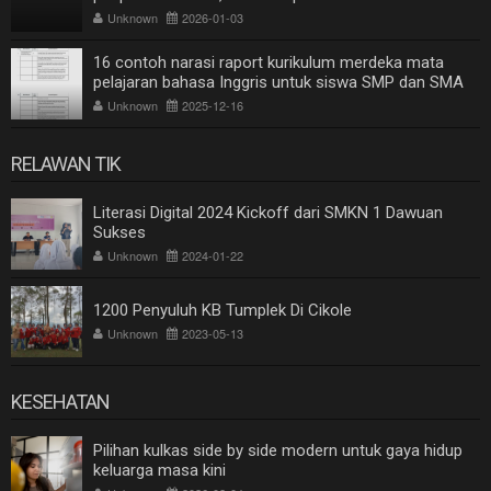
Unknown
2026-01-03
16 contoh narasi raport kurikulum merdeka mata
pelajaran bahasa Inggris untuk siswa SMP dan SMA
Unknown
2025-12-16
RELAWAN TIK
Literasi Digital 2024 Kickoff dari SMKN 1 Dawuan
Sukses
Unknown
2024-01-22
1200 Penyuluh KB Tumplek Di Cikole
Unknown
2023-05-13
KESEHATAN
Pilihan kulkas side by side modern untuk gaya hidup
keluarga masa kini