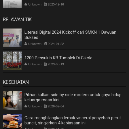
Unknown
2025-12-16
RELAWAN TIK
Literasi Digital 2024 Kickoff dari SMKN 1 Dawuan
Sukses
Unknown
2024-01-22
1200 Penyuluh KB Tumplek Di Cikole
Unknown
2023-05-13
KESEHATAN
Pilihan kulkas side by side modern untuk gaya hidup
keluarga masa kini
Unknown
2026-02-04
Cara menghilangkan lemak visceral penyebab perut
buncit, singkirkan 4 kebiasaan ini