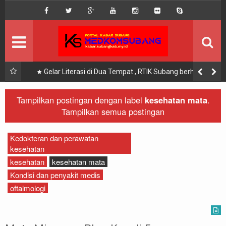
DISCLAIMER
MEGA MENU
INFO KEGIATAN
023-
Gelar Literasi di Dua Tempat , RTIK Subang berharap
Siswa menjadi Garda Terdepan Litersi Digital
SEKILAS INFO
Tampilkan postingan dengan label
kesehatan mata
.
Tampilkan semua postingan
KOMUNITAS
Kedokteran dan perawatan
kesehatan
kesehatan
kesehatan mata
Kondisi dan penyakit medis
oftalmologi