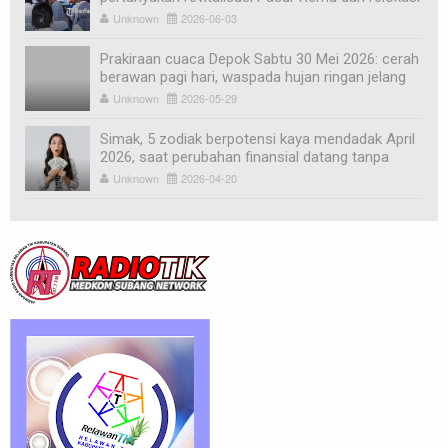
pedagang
Unknown
2026-06-03
Prakiraan cuaca Depok Sabtu 30 Mei 2026: cerah
berawan pagi hari, waspada hujan ringan jelang
sore
Unknown
2026-05-29
Simak, 5 zodiak berpotensi kaya mendadak April
2026, saat perubahan finansial datang tanpa
diduga
Unknown
2026-04-20