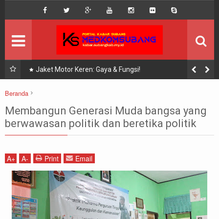
DISCLAIMER
MEGA MENU
INFO KEGIATAN
la?
Jaket Motor Keren: Gaya & Fungsi!
SEKILAS INFO
Beranda
pendidikan
KOMUNITAS
Membangun Generasi Muda bangsa yang
Membangun Generasi Muda bangsa yang berwawasan politik dan beretika
berwawasan politik dan beretika politik
politik
A
+
A
-
Print
Email