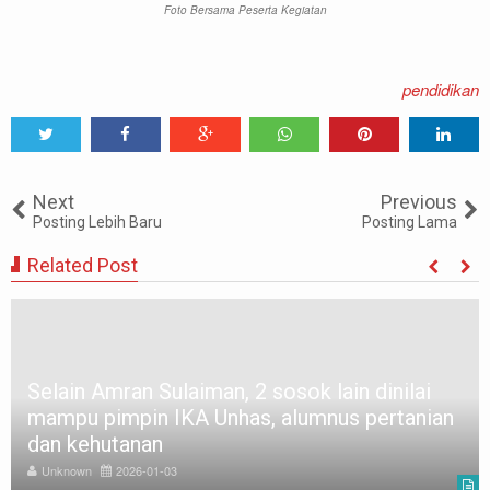
Foto Bersama Peserta Kegiatan
pendidikan
Tweet
Share
Share
Share
Share
Share
0
Next
Previous
Posting Lebih Baru
Posting Lama
Related Post
Selain Amran Sulaiman, 2 sosok lain dinilai
mampu pimpin IKA Unhas, alumnus pertanian
dan kehutanan
Unknown
2026-01-03