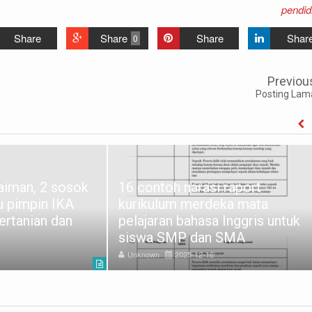
pendid
Share
Share
Share
Shar
0
Previou
Posting Lam
aiman, 2 sosok
16 contoh narasi raport
u pimpin IKA
kurikulum merdeka mata
ertanian dan
pelajaran bahasa Inggris untuk
siswa SMP dan SMA
Unknown
2025-12-16