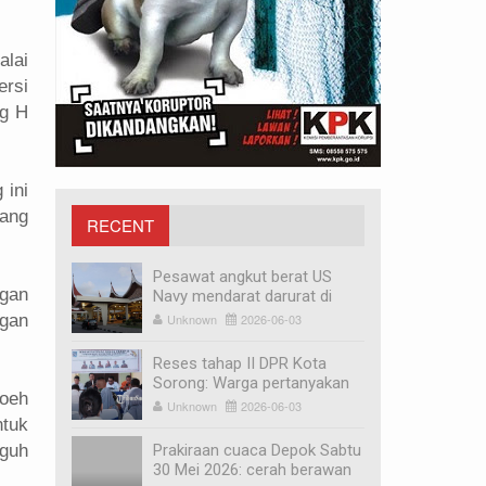
alai
ersi
ng H
 ini
ang
RECENT
MEDIA
Pesawat angkut berat US
gan
Navy mendarat darurat di
Bandara Minangkabau,
Unknown
2026-06-03
ngan
penyebabnya mesin mati
Reses tahap II DPR Kota
Sorong: Warga pertanyakan
roeh
revitalisasi Pasar Remu dan
Unknown
2026-06-03
relokasi pedagang
tuk
Prakiraan cuaca Depok Sabtu
gguh
30 Mei 2026: cerah berawan