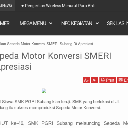
G NEWS
Pengertian Wireless Menurut Para Ahli
IMER
MEGA MENU
INFO KEGIATAN
SEKILAS 
akan Sepeda Motor Konversi SMERI Subang Di Apresiasi
epeda Motor Konversi SMERI
presiasi
A
+
A
-
Print
Em
iswa SMK PGRI Subang kian teruji. SMK yang berlokasi di Jl.
dung itu sukses memproduksi Sepeda Motor Konversi.
 HUT ke-46, SMK PGRI Subang melauncing Sepeda Mo