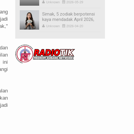
pagi hari, waspada hujan
Unknown
2026-05-29
ringan jelang sore
yang
Simak, 5 zodiak berpotensi
adi
kaya mendadak April 2026,
saat perubahan finansial
Unknown
2026-04-20
ak,"
datang tanpa diduga
 dan
ilan
ini
ngi
ulan
akan
jadi