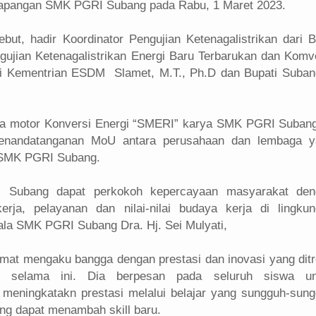
Lapangan SMK PGRI Subang pada Rabu, 1 Maret 2023.
but, hadir Koordinator Pengujian Ketenagalistrikan dari B
gujian Ketenagalistrikan Energi Baru Terbarukan dan Komv
ari Kementrian ESDM Slamet, M.T., Ph.D dan Bupati Suba
da motor Konversi Energi “SMERI” karya SMK PGRI Subang
 penandatanganan MoU antara perusahaan dan lembaga y
 SMK PGRI Subang.
Subang dapat perkokoh kepercayaan masyarakat den
erja, pelayanan dan nilai-nilai budaya kerja di lingku
ala SMK PGRI Subang Dra. Hj. Sei Mulyati,
mat mengaku bangga dengan prestasi dan inovasi yang dit
selama ini. Dia berpesan pada seluruh siswa un
meningkatakn prestasi melalui belajar yang sungguh-sun
ang dapat menambah skill baru.