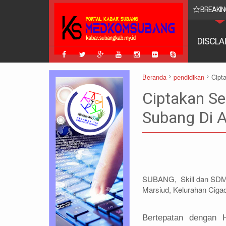
BREAKIN
DISCLA
Beranda
pendidikan
Cipt
Ciptakan S
Subang Di A
SUBANG, Skill dan SDM S
Marsiud, Kelurahan Ciga
Bertepatan dengan