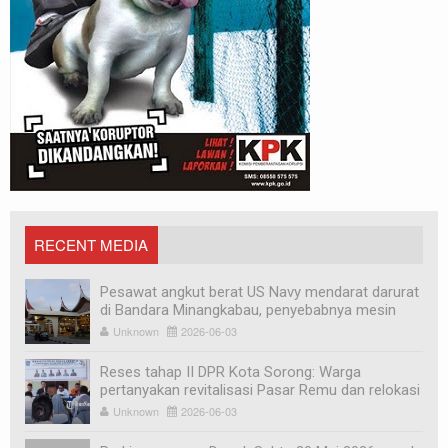
RECENT MEDIA
Pesawat angkut berat US Navy mendarat darurat
di Bandara Minangkabau, penyebabnya mesin
mati
Unknown
2026-06-03
Reses tahap II DPR Kota Sorong: Warga
pertanyakan revitalisasi Pasar Remu dan relokasi
pedagang
Unknown
2026-06-03