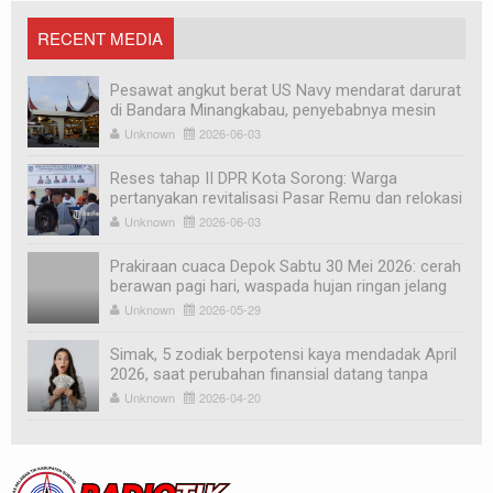
RECENT MEDIA
Pesawat angkut berat US Navy mendarat darurat
di Bandara Minangkabau, penyebabnya mesin
mati
Unknown
2026-06-03
Reses tahap II DPR Kota Sorong: Warga
pertanyakan revitalisasi Pasar Remu dan relokasi
pedagang
Unknown
2026-06-03
Prakiraan cuaca Depok Sabtu 30 Mei 2026: cerah
berawan pagi hari, waspada hujan ringan jelang
sore
Unknown
2026-05-29
Simak, 5 zodiak berpotensi kaya mendadak April
2026, saat perubahan finansial datang tanpa
diduga
Unknown
2026-04-20