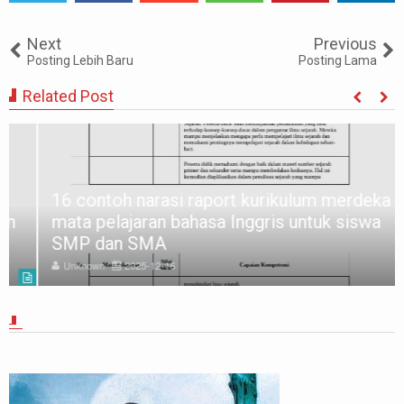
Tweet
Share
Share
Share
Share
Share
0
Next
Previous
Posting Lebih Baru
Posting Lama
Related Post
16 contoh narasi raport kurikulum merdeka
mata pelajaran bahasa Inggris untuk siswa
SMP dan SMA
Unknown
2025-12-16