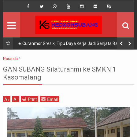
DISCLAIMER
MEGA MENU
INFO KEGIATAN
nggal
Curanmor Gresik: Tipu Daya Kerja Jadi Senjata Baru
SEKILAS INFO
Beranda
pendidikan
GAN SUBANG Silaturahmi ke SMKN 1 Kasomalang
KOMUNITAS
GAN SUBANG Silaturahmi ke SMKN 1
Kasomalang
A
+
A
-
Print
Email