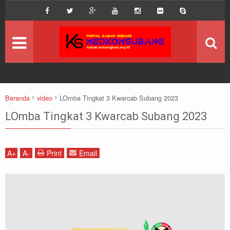
DISCLAIMER
MEGA MENU
INFO KEGIATAN
SEKILAS INFO
Beranda
video
LOmba Tingkat 3 Kwarcab Subang 2023
KOMUNITAS
LOmba Tingkat 3 Kwarcab Subang 2023
A
+
A
-
Print
Email