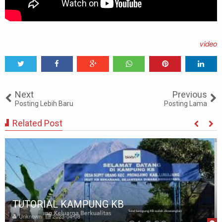
video
Tweet
Share
Share
Share
Share
Share
0
Next
Previous
Posting Lebih Baru
Posting Lama
Related Post
TUTORIAL KAMPUNG KB
Unknown
2023-04-08