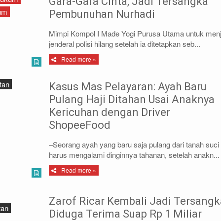
Gara-Gara Cinta, Jadi Tersangka
kum
Pembunuhan Nurhadi
Mimpi Kompol I Made Yogi Purusa Utama untuk menj
jenderal polisi hilang setelah ia ditetapkan seb...
Read more »
tan
Kasus Mas Pelayaran: Ayah Baru
Pulang Haji Ditahan Usai Anaknya
Kericuhan dengan Driver
ShopeeFood
–Seorang ayah yang baru saja pulang dari tanah suci
harus mengalami dinginnya tahanan, setelah anakn...
Read more »
Zarof Ricar Kembali Jadi Tersangk
tan
Diduga Terima Suap Rp 1 Miliar