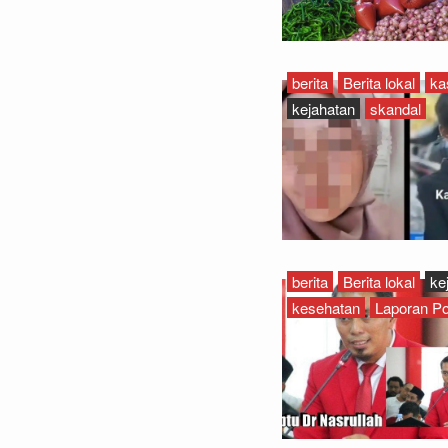
berita
Berita lokal
ka
kejahatan
skandal
berita
Berita lokal
ke
kesehatan
Laporan Pol