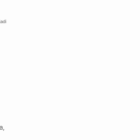
adi
a,