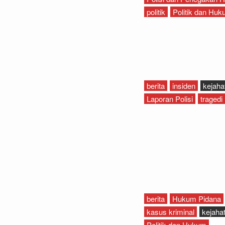
politik
Politik dan Hu
berita
insiden
kejaha
Laporan Polisi
tragedi
berita
Hukum Pidana
kasus kriminal
kejaha
Politik dan Hukum