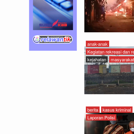
anak-anak
Kegiatan rekreasi dan r
kejahatan
masyarakat
berita
kasus kriminal
Laporan Polisi