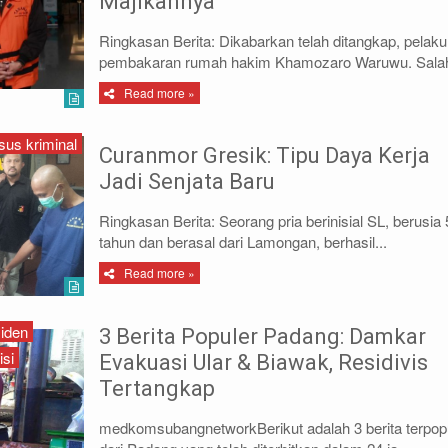
Majikannya
Ringkasan Berita: Dikabarkan telah ditangkap, pelaku
pembakaran rumah hakim Khamozaro Waruwu. Salah
Read more »
sus kriminal
Curanmor Gresik: Tipu Daya Kerja
Jadi Senjata Baru
Ringkasan Berita: Seorang pria berinisial SL, berusia
tahun dan berasal dari Lamongan, berhasil...
Read more »
siden
3 Berita Populer Padang: Damkar
isi
Evakuasi Ular & Biawak, Residivis
Tertangkap
medkomsubangnetworkBerikut adalah 3 berita terpop