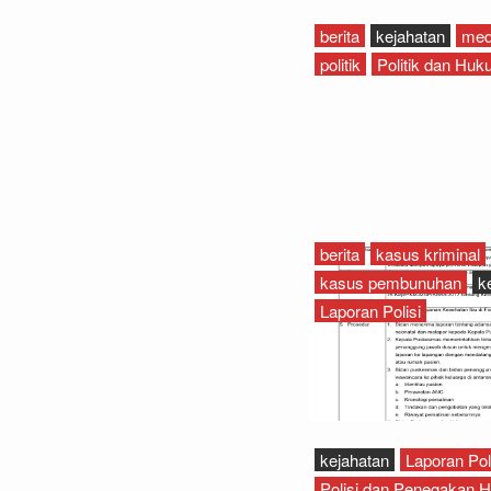
berita
kejahatan
medi
politik
Politik dan Hu
berita
kasus kriminal
kasus pembunuhan
k
Laporan Polisi
kejahatan
Laporan Pol
Polisi dan Penegakan 