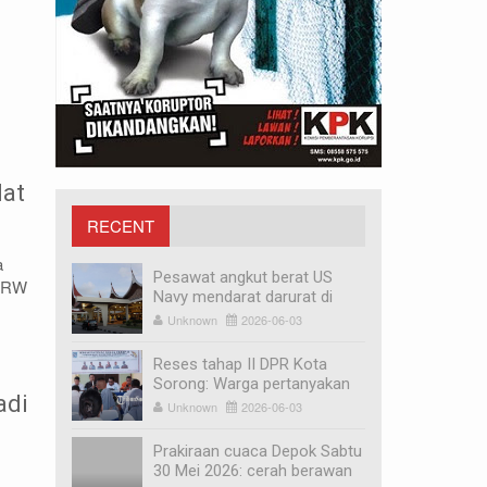
lat
RECENT
a
MEDIA
Pesawat angkut berat US
, RW
Navy mendarat darurat di
Bandara Minangkabau,
Unknown
2026-06-03
penyebabnya mesin mati
Reses tahap II DPR Kota
Sorong: Warga pertanyakan
adi
revitalisasi Pasar Remu dan
Unknown
2026-06-03
relokasi pedagang
Prakiraan cuaca Depok Sabtu
30 Mei 2026: cerah berawan