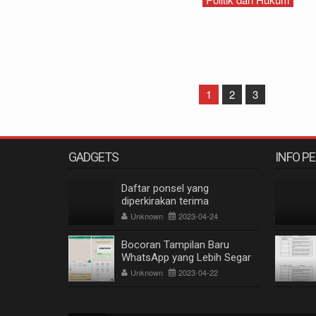
1
2
3
GADGETS
INFO P
Daftar ponsel yang
diperkirakan terima
pembaruan Android 14
Unknown
2023-04-24
Bocoran Tampilan Baru
WhatsApp yang Lebih Segar
Unknown
2023-04-22