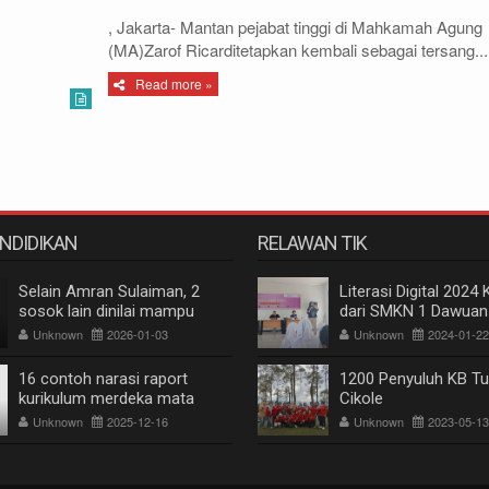
, Jakarta- Mantan pejabat tinggi di Mahkamah Agung
(MA)Zarof Ricarditetapkan kembali sebagai tersang...
Read more »
ENDIDIKAN
RELAWAN TIK
Selain Amran Sulaiman, 2
Literasi Digital 2024 
sosok lain dinilai mampu
dari SMKN 1 Dawuan
pimpin IKA Unhas, alumnus
Unknown
2026-01-03
Unknown
2024-01-22
pertanian dan kehutanan
16 contoh narasi raport
1200 Penyuluh KB Tu
kurikulum merdeka mata
Cikole
pelajaran bahasa Inggris
Unknown
2025-12-16
Unknown
2023-05-13
untuk siswa SMP dan SMA