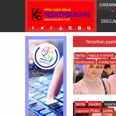
BREAKIN
n Lebih Tua, Pilih dengan Bijak
DISCLA
Tampilkan post
berita
kasus kriminal
kontroversi
media beri
berita
insiden
kejaha
Laporan Polisi
politik