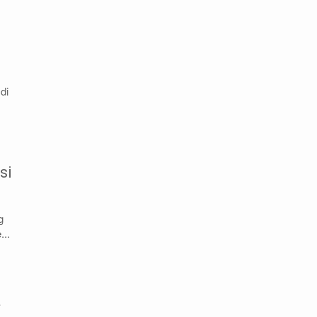
m
di
si
g
...
a