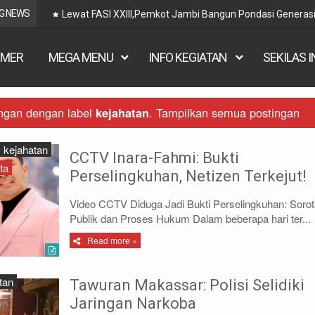
G NEWS
Lewat FASI XXIII,Pemkot Jambi Bangun Pondasi Generasi Q
IMER
MEGA MENU
INFO KEGIATAN
SEKILAS 
ingan dengan label
kejahatan
.
Tampilkan semua postingan
kejahatan
CCTV Inara-Fahmi: Bukti
ta
Perselingkuhan, Netizen Terkejut!
Video CCTV Diduga Jadi Bukti Perselingkuhan: Soro
Publik dan Proses Hukum Dalam beberapa hari ter...
Read more »
tan
Tawuran Makassar: Polisi Selidiki
Jaringan Narkoba