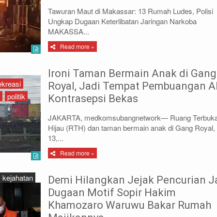
Tawuran Maut di Makassar: 13 Rumah Ludes, Polisi
Ungkap Dugaan Keterlibatan Jaringan Narkoba
MAKASSA...
Read more »
Ironi Taman Bermain Anak di Gang
ekreasi
Royal, Jadi Tempat Pembuangan A
politik
Kontrasepsi Bekas
JAKARTA, medkomsubangnetwork— Ruang Terbuk
Hijau (RTH) dan taman bermain anak di Gang Royal
13,...
Read more »
kejahatan
Demi Hilangkan Jejak Pencurian J
Dugaan Motif Sopir Hakim
Khamozaro Waruwu Bakar Rumah