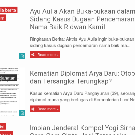
a berita
Ayu Aulia Akan Buka-bukaan dala
kum
Sidang Kasus Dugaan Pencemaran
Nama Baik Ridwan Kamil
Ringkasan Berita: Aktris Ayu Aulia ingin buka-bukaan 
sidang kasus dugaan pencemaran nama baik ma...
Read more »
Kematian Diplomat Arya Daru: Otop
ejahatan
dan Tersangka Terungkap?
Kasus kematian Arya Daru Pangayunan (39), seoran
diplomat muda yang bertugas di Kementerian Luar Ne
Read more »
isi
Impian Jenderal Kompol Yogi Sirn
Hukum