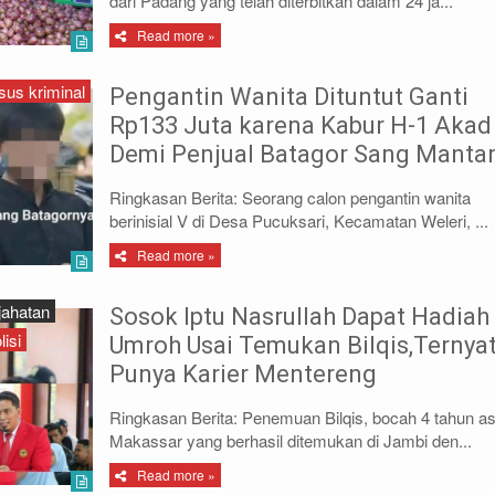
dari Padang yang telah diterbitkan dalam 24 ja...
Read more »
sus kriminal
Pengantin Wanita Dituntut Ganti
Rp133 Juta karena Kabur H-1 Akad
Demi Penjual Batagor Sang Manta
Ringkasan Berita: Seorang calon pengantin wanita
berinisial V di Desa Pucuksari, Kecamatan Weleri, ...
Read more »
jahatan
Sosok Iptu Nasrullah Dapat Hadiah
isi
Umroh Usai Temukan Bilqis,Ternya
Punya Karier Mentereng
Ringkasan Berita: Penemuan Bilqis, bocah 4 tahun as
Makassar yang berhasil ditemukan di Jambi den...
Read more »