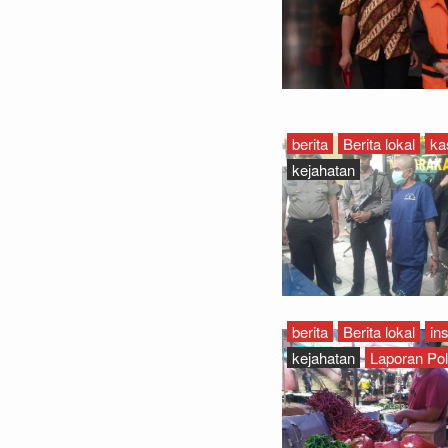
berita
Berita lokal
ka
kejahatan
berita
Berita lokal
in
kejahatan
Laporan Pol