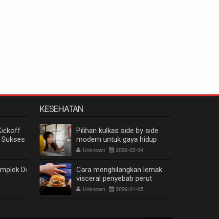
KESEHATAN
Kickoff
Pilihan kulkas side by side
 Sukses
modern untuk gaya hidup
keluarga masa kini
Unknown
2026-02-04
mplek Di
Cara menghilangkan lemak
visceral penyebab perut
buncit, singkirkan 4 kebiasaan
Unknown
2026-01-05
ini